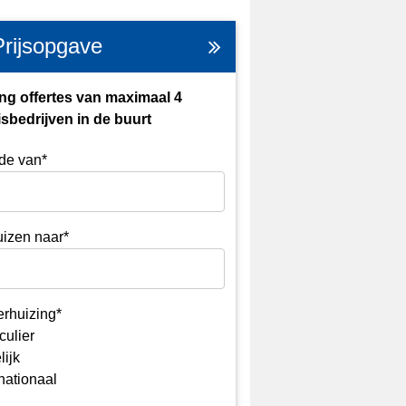
Prijsopgave
ng offertes van maximaal 4
sbedrijven in de buurt
de van*
izen naar*
erhuizing*
culier
lijk
rnationaal