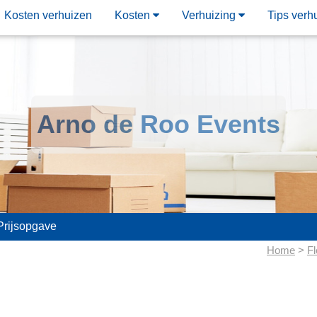
Kosten verhuizen
Kosten
Verhuizing
Tips verh
Arno de Roo Events
Prijsopgave
Home
>
Fl