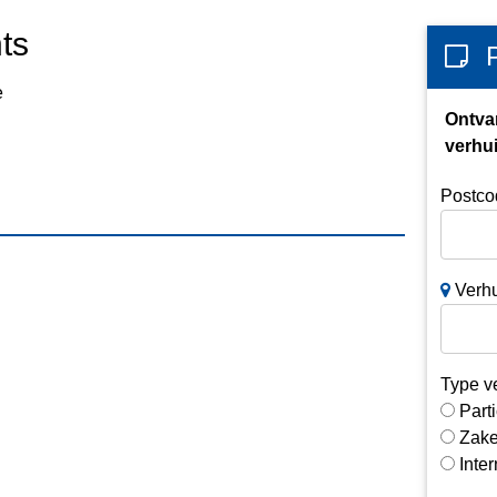
ts
e
Ontva
verhui
Postco
Verhu
Type v
Parti
Zake
Inte