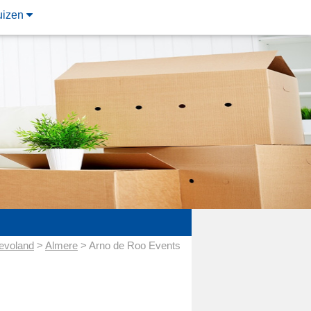
uizen
evoland
>
Almere
> Arno de Roo Events