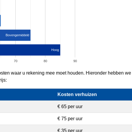
Bovengemiddeld
Hoog
70
80
90
 kosten waar u rekening mee moet houden. Hieronder hebben we o
ijs:
Kosten verhuizen
€ 65 per uur
€ 75 per uur
€ 35 per uur