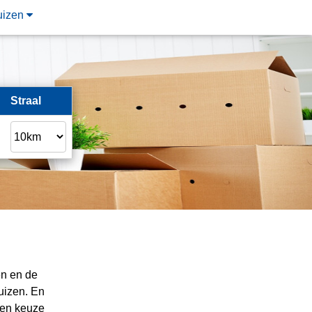
uizen
Straal
en en de
uizen. En
een keuze