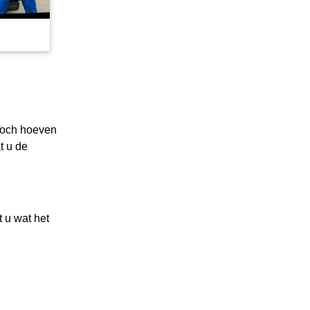
 Toch hoeven
t u de
t u wat het