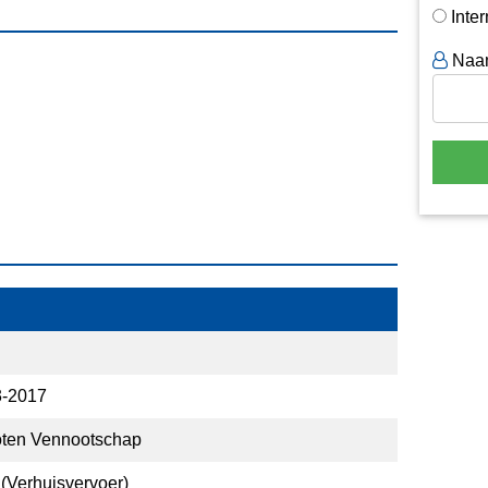
Inte
Naa
3-2017
oten Vennootschap
(Verhuisvervoer)