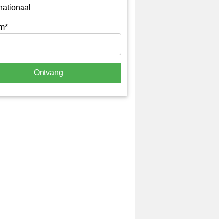
rnationaal
m*
Ontvang