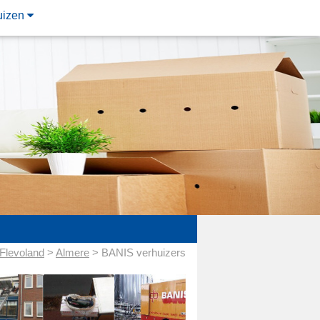
uizen
Flevoland
>
Almere
> BANIS verhuizers