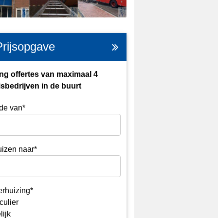
Prijsopgave
ng offertes van maximaal 4
sbedrijven in de buurt
de van*
izen naar*
erhuizing*
culier
lijk