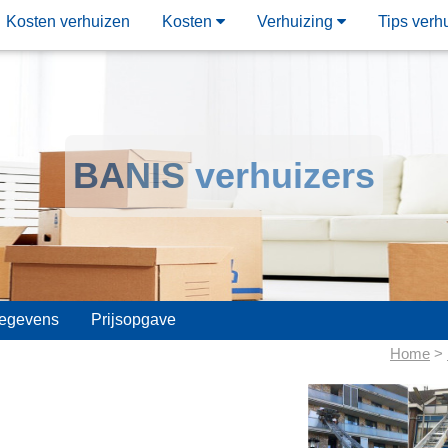
Kosten verhuizen
Kosten
Verhuizing
Tips verh
BANIS verhuizers
gegevens
Prijsopgave
Home
>