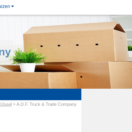
uizen
ny
IJssel
> A.D.F. Truck & Trade Company