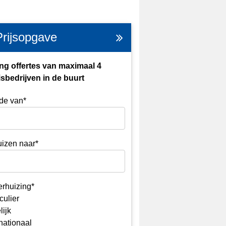
Prijsopgave
ng offertes van maximaal 4
sbedrijven in de buurt
de van*
izen naar*
erhuizing*
culier
lijk
rnationaal