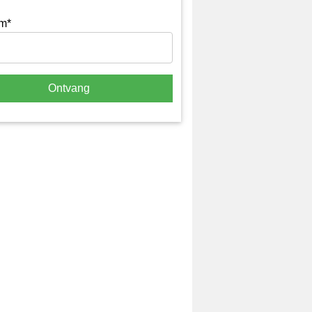
m*
Ontvang