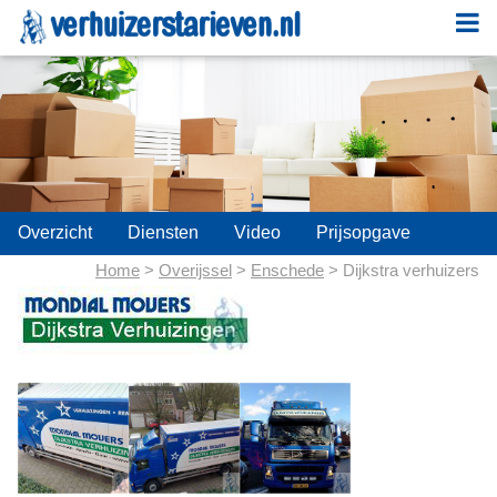
;
Overzicht
Diensten
Video
Prijsopgave
Home
>
Overijssel
>
Enschede
> Dijkstra verhuizers