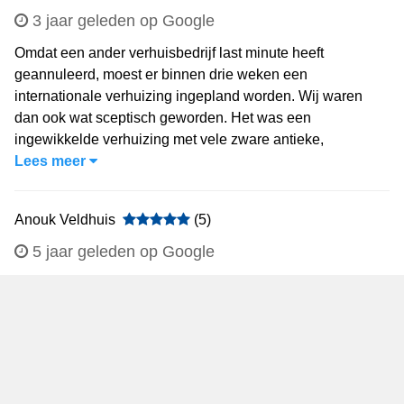
3 jaar geleden op Google
Omdat een ander verhuisbedrijf last minute heeft
geannuleerd, moest er binnen drie weken een
internationale verhuizing ingepland worden. Wij waren
dan ook wat sceptisch geworden. Het was een
ingewikkelde verhuizing met vele zware antieke,
Lees meer
Anouk Veldhuis
(5)
5 jaar geleden op Google
De jongens van Dijkstra hebben ons geweldig geholpen
met onze verhuizing. Ze gingen opgewekt, netjes,
professioneel en razendsnel aan het werk. Ook alle
communicatie verliep super en ze waren perfect op tijd.
Lees meer