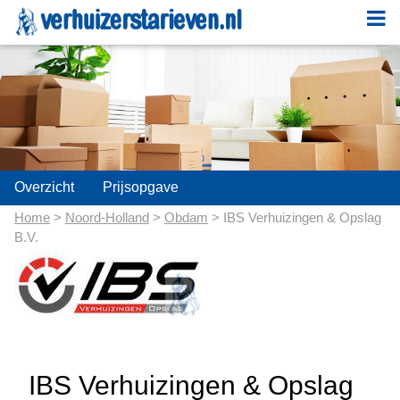
;
Overzicht
Prijsopgave
Home
>
Noord-Holland
>
Obdam
> IBS Verhuizingen & Opslag
B.V.
IBS Verhuizingen & Opslag