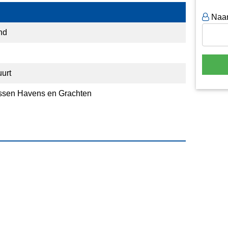
Naa
nd
urt
ssen Havens en Grachten