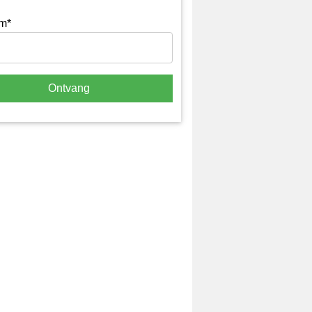
m*
Ontvang