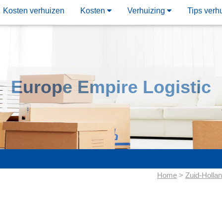
Kosten verhuizen
Kosten
Verhuizing
Tips verh
Europe Empire Logistic
Home
>
Zuid-Holla