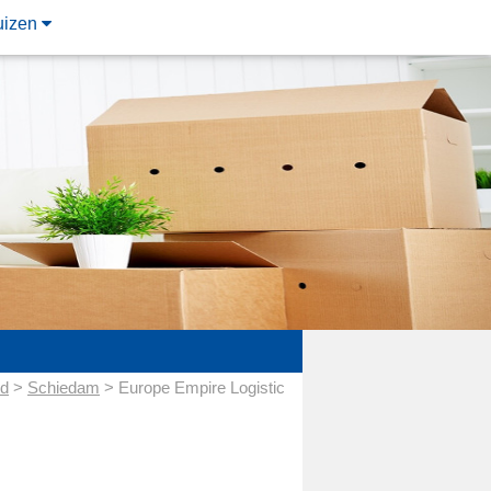
uizen
nd
>
Schiedam
> Europe Empire Logistic