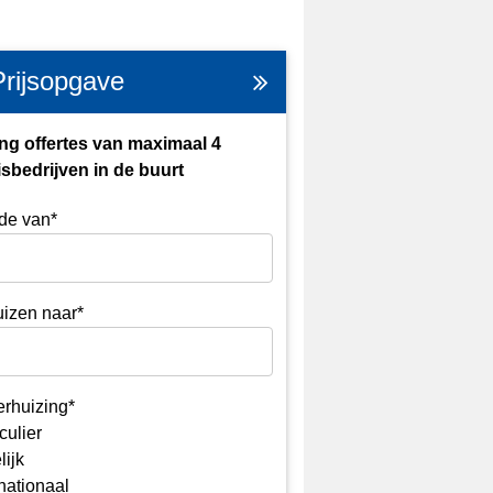
Prijsopgave
ng offertes van maximaal 4
sbedrijven in de buurt
de van*
izen naar*
erhuizing*
culier
lijk
rnationaal