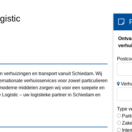
istic
Ontva
verhui
Postco
in verhuizingen en transport vanuit Schiedam. Wij
ernationale verhuisservices voor zowel particulieren
Verhu
 moderne middelen zorgen wij voor een soepele en
 Logistic – uw logistieke partner in Schiedam en
Type v
Parti
Zake
Inte