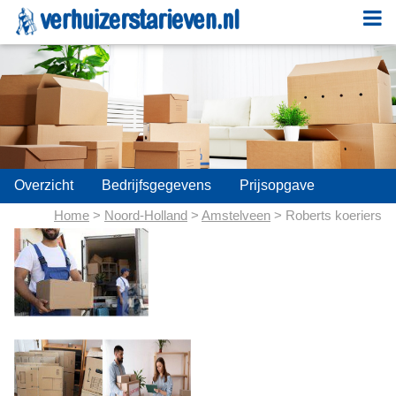
;
Overzicht
Bedrijfsgegevens
Prijsopgave
Home
>
Noord-Holland
>
Amstelveen
> Roberts koeriers