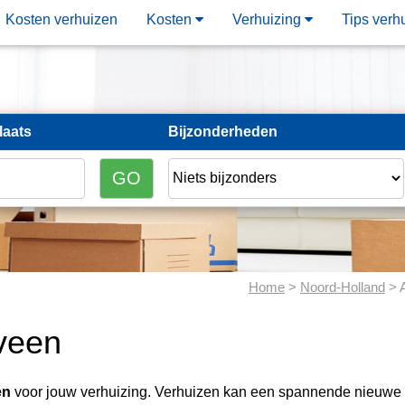
Kosten verhuizen
Kosten
Verhuizing
Tips verh
laats
Bijzonderheden
Home
>
Noord-Holland
> 
lveen
en
voor jouw verhuizing. Verhuizen kan een spannende nieuwe s