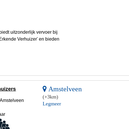
edt uitzonderlijk vervoer bij
'Erkende Verhuizer' en bieden
Amstelveen
huizers
(+3km)
 Amstelveen
Legmeer
aar