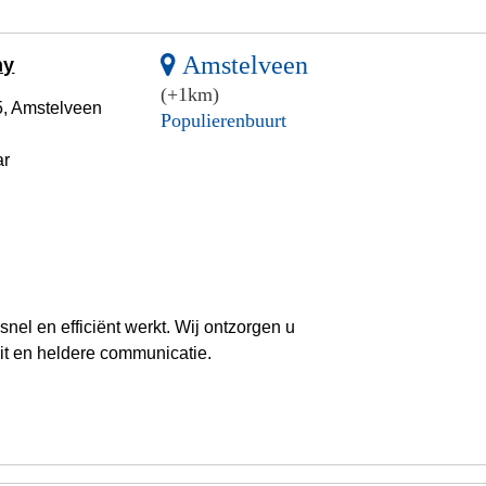
Amstelveen
ny
(+1km)
, Amstelveen
Populierenbuurt
ar
el en efficiënt werkt. Wij ontzorgen u
teit en heldere communicatie.