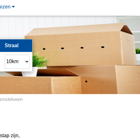
uizen
Straal
Amstelveen
tap zijn,