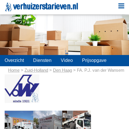
;
Overzicht
Diensten
Video
Prijsopgave
Home
>
Zuid-Holland
>
Den Haag
> FA. P.J. van der Wansem