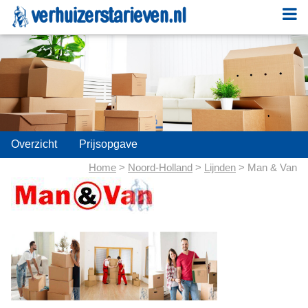
;
Overzicht
Prijsopgave
Home
>
Noord-Holland
>
Lijnden
> Man & Van