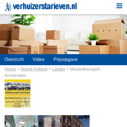
;
Overzicht
Video
Prijsopgave
Home
>
Noord-Holland
>
Lijnden
> Meubeltransport
Amsterdam